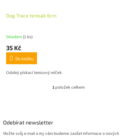
d
r
u
o
k
d
Dog Trace tenisák 6cm
t
u
ů
k
t
Skladem
(1 ks)
ů
35 Kč
Do košíku
Odolný pískací tenisový míček.
1
položek celkem
O
v
l
Z
á
á
d
p
a
a
Odebírat newsletter
c
t
í
Vložte svůj e-mail a my vám budeme zasílat informace o nových
í
p