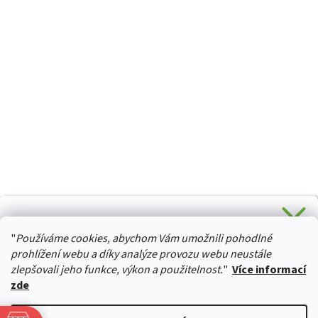
CHCETE SLEVU 5 % na Váš první nákup?
"
Používáme cookies, abychom Vám umožnili pohodlné
Stačí se přihlásit k odběru novinek z našeho obchodu a je
HURTTA-COLLECTION.CZ
Vaše :)
prohlížení webu a díky analýze provozu webu neustále
zlepšovali jeho funkce, výkon a použitelnost.
"
Více informací
zde
Ano, chci se přihlásit
Vytvořil Shoptet