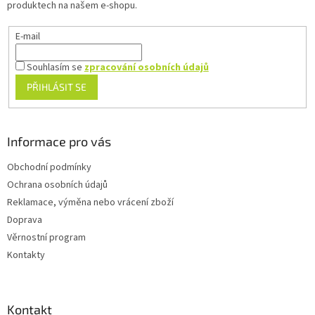
produktech na našem e-shopu.
r
v
E-mail
k
y
v
Souhlasím se
zpracování osobních údajů
ý
PŘIHLÁSIT SE
p
i
s
u
Informace pro vás
Obchodní podmínky
Ochrana osobních údajů
Reklamace, výměna nebo vrácení zboží
Doprava
Věrnostní program
Kontakty
Kontakt