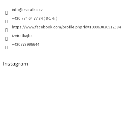
info
@
izviratka.cz
+420 774 64 77 34 ( 9-17h )
https://www.facebook.com/profile.php?id=100063830512584
izviratkajbc
+420773996644
Instagram