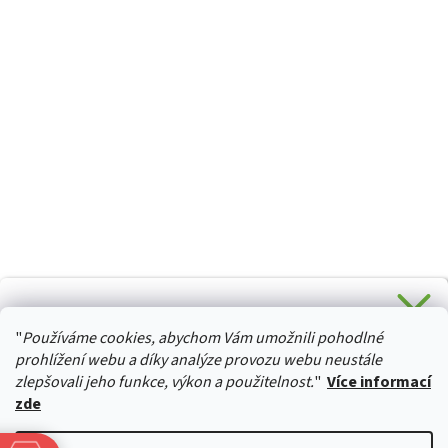
CHCETE SLEVU 5 % na Váš první nákup?
"
Používáme cookies, abychom Vám umožnili pohodlné
Stačí se přihlásit k odběru novinek z našeho obchodu a je
HURTTA-COLLECTION.CZ
Vaše :)
prohlížení webu a díky analýze provozu webu neustále
zlepšovali jeho funkce, výkon a použitelnost.
"
Více informací
zde
Ano, chci se přihlásit
Vytvořil Shoptet