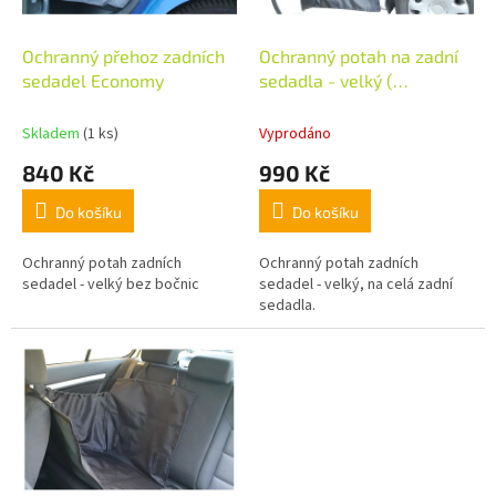
d
r
u
o
k
d
Ochranný přehoz zadních
Ochranný potah na zadní
t
u
sedadel Economy
sedadla - velký (
ů
k
dvousedačkový )
t
Skladem
(1 ks)
Vyprodáno
ů
840 Kč
990 Kč
Do košíku
Do košíku
Ochranný potah zadních
Ochranný potah zadních
sedadel - velký bez bočnic
sedadel - velký, na celá zadní
sedadla.