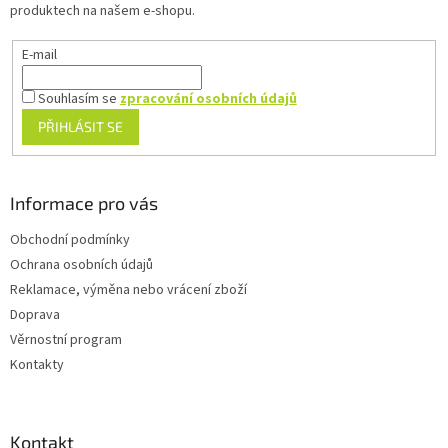
í
p
produktech na našem e-shopu.
r
v
E-mail
k
y
v
Souhlasím se
zpracování osobních údajů
ý
PŘIHLÁSIT SE
p
i
s
u
Informace pro vás
Obchodní podmínky
Ochrana osobních údajů
Reklamace, výměna nebo vrácení zboží
Doprava
Věrnostní program
Kontakty
Kontakt