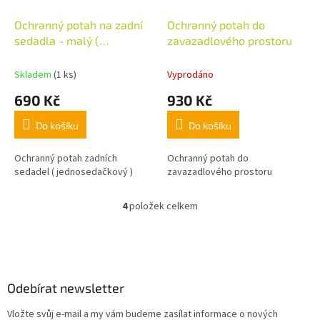
Ochranný potah na zadní
Ochranný potah do
sedadla - malý (
zavazadlového prostoru
jednosedačkový )
Skladem
(1 ks)
Vyprodáno
690 Kč
930 Kč
Do košíku
Do košíku
Ochranný potah zadních
Ochranný potah do
sedadel ( jednosedačkový )
zavazadlového prostoru
4
položek celkem
O
v
l
Z
á
á
d
p
a
a
Odebírat newsletter
c
t
í
Vložte svůj e-mail a my vám budeme zasílat informace o nových