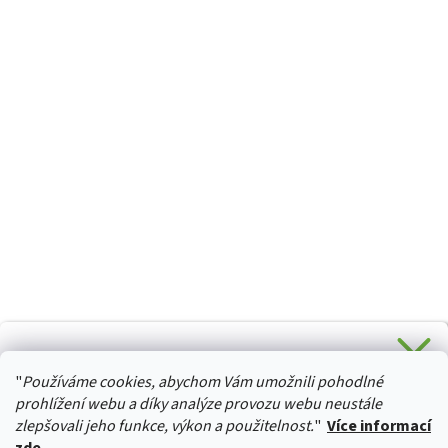
CHCETE SLEVU 5 % na Váš první nákup?
"
Používáme cookies, abychom Vám umožnili pohodlné
Stačí se přihlásit k odběru novinek z našeho obchodu a je
HURTTA-COLLECTION.CZ
Vaše :)
prohlížení webu a díky analýze provozu webu neustále
zlepšovali jeho funkce, výkon a použitelnost.
"
Více informací