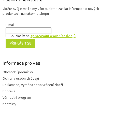
c
t
í
Vložte svůj e-mail a my vám budeme zasílat informace o nových
í
p
produktech na našem e-shopu.
r
v
E-mail
k
y
v
Souhlasím se
zpracování osobních údajů
ý
PŘIHLÁSIT SE
p
i
s
u
Informace pro vás
Obchodní podmínky
Ochrana osobních údajů
Reklamace, výměna nebo vrácení zboží
Doprava
Věrnostní program
Kontakty