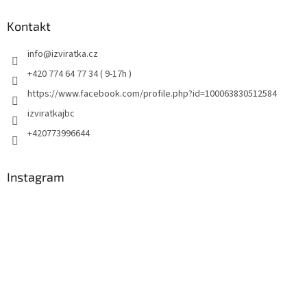
Kontakt
info
@
izviratka.cz
+420 774 64 77 34 ( 9-17h )
https://www.facebook.com/profile.php?id=100063830512584
izviratkajbc
+420773996644
Instagram