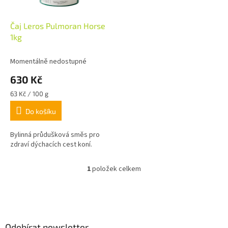
d
r
u
o
k
d
Čaj Leros Pulmoran Horse
t
u
1kg
ů
k
t
Momentálně nedostupné
ů
630 Kč
Měrná
63 Kč / 100 g
cena:
Do košíku
Bylinná průdušková směs pro
zdraví dýchacích cest koní.
1
položek celkem
O
v
l
Z
á
á
d
p
a
a
Odebírat newsletter