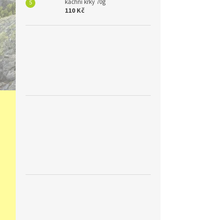
kachní krky 70g
110 Kč