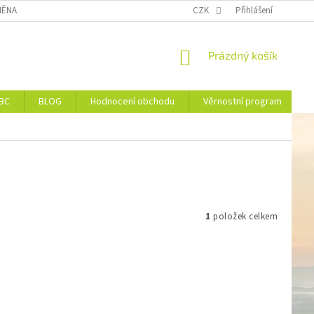
ĚNA NEBO VRÁCENÍ ZBOŽÍ
DOPRAVA
CZK
VĚRNOSTNÍ PROGRAM
Přihlášení
NÁKUPNÍ
Prázdný košík
KOŠÍK
JBC
BLOG
Hodnocení obchodu
Věrnostní program
1
položek celkem