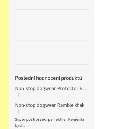
Poslední hodnocení produktů
Non-stop dogwear Protector Bootie 4ks
|
Hodnocení produktu je 5 z 5 hvězdiček.
Non-stop dogwear Ramble khaki
|
Hodnocení produktu je 5 z 5 hvězdiček.
Super postroj sedí perfektně.. Neměnila
bych..