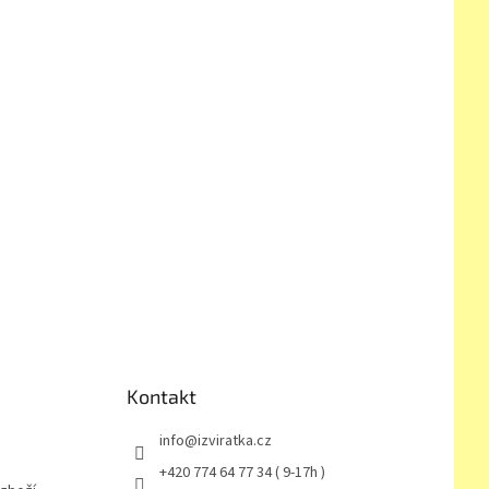
Kontakt
info
@
izviratka.cz
+420 774 64 77 34 ( 9-17h )