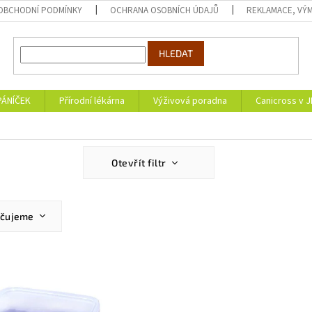
OBCHODNÍ PODMÍNKY
OCHRANA OSOBNÍCH ÚDAJŮ
REKLAMACE, VÝM
HLEDAT
PÁNÍČEK
Přírodní lékárna
Výživová poradna
Canicross v 
Otevřít filtr
učujeme
ější
žší
dávanější