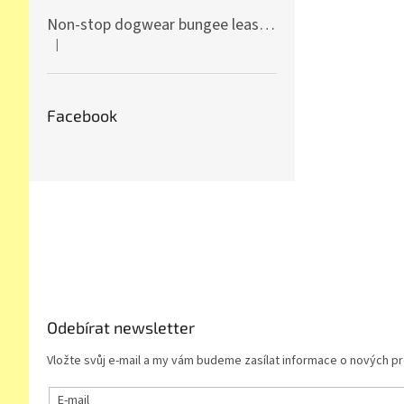
Non-stop dogwear bungee leash ice blue
|
Hodnocení produktu je 5 z 5 hvězdiček.
Facebook
Z
á
p
a
t
í
Odebírat newsletter
Vložte svůj e-mail a my vám budeme zasílat informace o nových 
E-mail