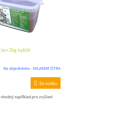
dně
len 2kg kyblík
Na objednávku - SKLADEM ZÍTRA
Do košíku
vhodný například pro zvýšení
O
v
l