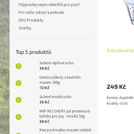
r
Abece
n
s
‼️Výprodej nejen oblečků pro psy‼️
o
e
p
Pro Vaše zdraví a pohodu
d
l
r
u
EKO Produkty
o
k
Značky
d
t
u
ů
k
t
Extrudovaný 
Top 5 produktů
ů
Sušené vepřové ucho
30 Kč
Dentos piškoty s kachním
masem 300g
249 Kč
72 Kč
Sušené hovězí ucho
Krmný doplněk 
35 Kč
kvality srsti.
NAP RECOVERY psí proteinová
tyčinka pro psy - Hovězí 50g
59 Kč
Kiwi pochoutka mrazem sušené