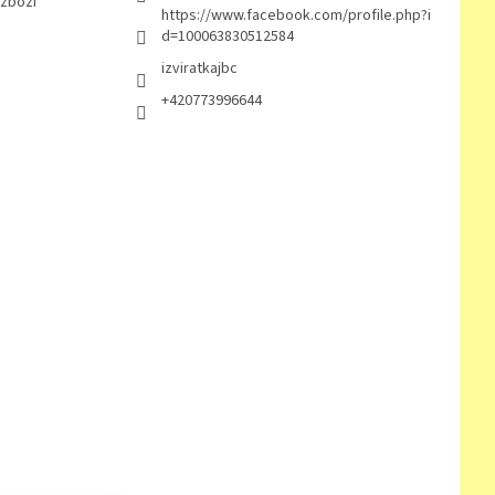
 zboží
https://www.facebook.com/profile.php?i
d=100063830512584
izviratkajbc
+420773996644