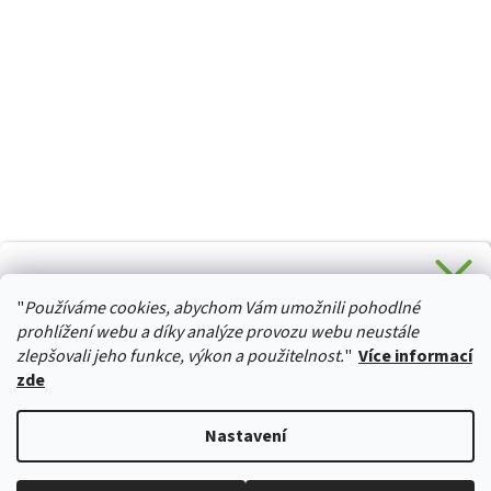
CHCETE SLEVU 5 % na Váš první nákup?
"
Používáme cookies, abychom Vám umožnili pohodlné
Stačí se přihlásit k odběru novinek z našeho obchodu a je
HURTTA-COLLECTION.CZ
Vaše :)
prohlížení webu a díky analýze provozu webu neustále
zlepšovali jeho funkce, výkon a použitelnost.
"
Více informací
zde
Ano, chci se přihlásit
Vytvořil Shoptet
Nastavení
Zásady zpracování osobních údajů
Copyright 2026
izviratka.cz
. Všechna práva vyhrazena.
Upravit