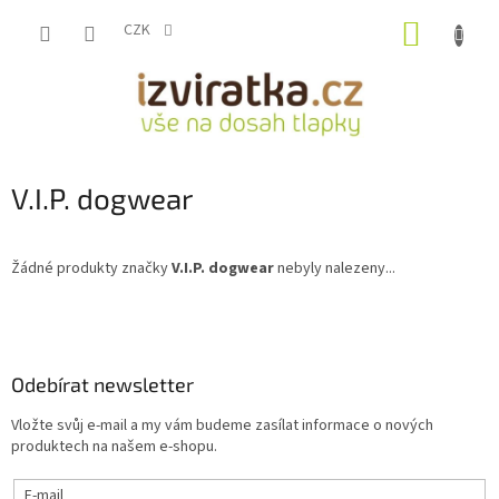
Přejít
NÁKUP
na
CZK
obsah
KOŠÍK
V.I.P. dogwear
Žádné produkty značky
V.I.P. dogwear
nebyly nalezeny...
Z
á
p
a
Odebírat newsletter
t
Vložte svůj e-mail a my vám budeme zasílat informace o nových
í
produktech na našem e-shopu.
E-mail