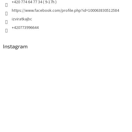
+420 774 64 77 34 ( 9-17h )
https://www.facebook.com/profile.php?id=100063830512584
izviratkajbc
+420773996644
Instagram