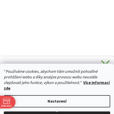
CHCETE SLEVU 5 % na Váš první nákup?
"
Používáme cookies, abychom Vám umožnili pohodlné
Stačí se přihlásit k odběru novinek z našeho obchodu a je
HURTTA-COLLECTION.CZ
Vaše :)
prohlížení webu a díky analýze provozu webu neustále
zlepšovali jeho funkce, výkon a použitelnost.
"
Více informací
zde
Ano, chci se přihlásit
Vytvořil Shoptet
Nastavení
Zásady zpracování osobních údajů
Zobrazit
Copyright 2026
izviratka.cz
. Všechna práva vyhrazena.
Upravit