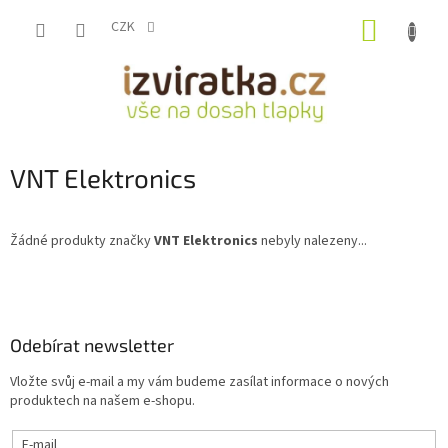
Přejít
NÁKUP
na
CZK
obsah
KOŠÍK
VNT Elektronics
Žádné produkty značky
VNT Elektronics
nebyly nalezeny...
Z
á
p
a
Odebírat newsletter
t
Vložte svůj e-mail a my vám budeme zasílat informace o nových
í
produktech na našem e-shopu.
E-mail