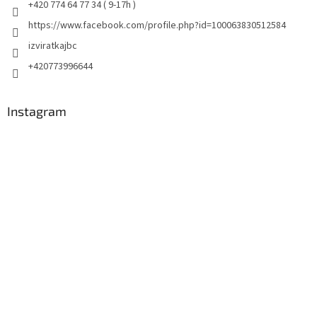
+420 774 64 77 34 ( 9-17h )
https://www.facebook.com/profile.php?id=100063830512584
izviratkajbc
+420773996644
Instagram