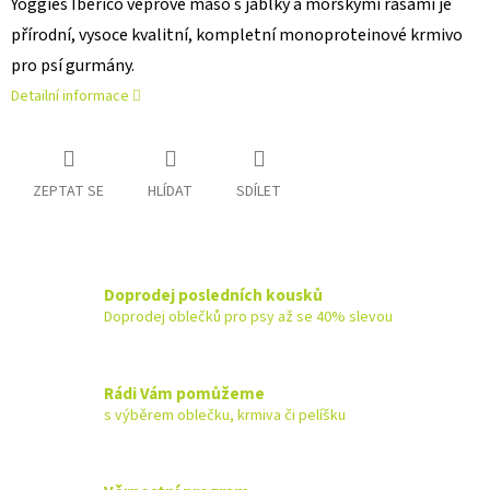
Yoggies Ibérico vepřové maso s jablky a mořskými řasami je
přírodní, vysoce kvalitní, kompletní monoproteinové krmivo
pro psí gurmány.
Detailní informace
ZEPTAT SE
HLÍDAT
SDÍLET
Doprodej posledních kousků
Doprodej oblečků pro psy až se 40% slevou
Rádi Vám pomůžeme
s výběrem oblečku, krmiva či pelíšku