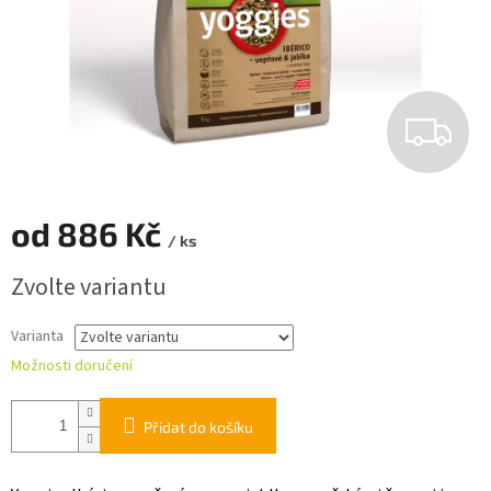
Z
D
A
od
886 Kč
/ ks
R
Měrná
Zvolte variantu
cena:
M
Varianta
A
Možnosti doručení
Přidat do košíku