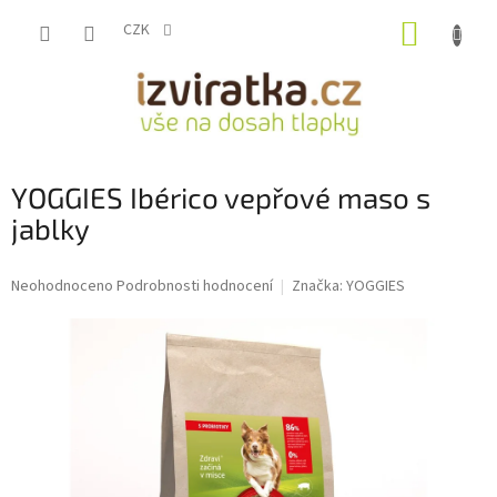
Přejít
NÁKUP
na
CZK
obsah
KOŠÍK
YOGGIES Ibérico vepřové maso s
jablky
Průměrné
Neohodnoceno
Podrobnosti hodnocení
Značka:
YOGGIES
hodnocení
produktu
je
0,0
z
5
hvězdiček.