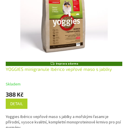
Z
Doprava zdarma
D
YOGGIES minigranule Ibérico vepřové maso s jablky
A
R
M
Skladem
A
388 Kč
DETAIL
Yoggies Ibérico vepřové maso s jablky a mořskými řasami je
přírodní, vysoce kvalitní, kompletní monoproteinové krmivo pro psí
gurmány.