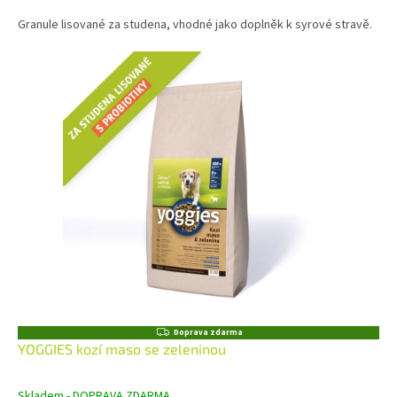
Granule lisované za studena, vhodné jako doplněk k syrové stravě.
Z
Doprava zdarma
D
YOGGIES kozí maso se zeleninou
A
R
M
Skladem - DOPRAVA ZDARMA
A