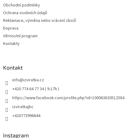
Obchodní podmínky
Ochrana osobních údajů
Reklamace, výměna nebo vrácení zboží
Doprava
Věrnostní program
Kontakty
Kontakt
info
@
izviratka.cz
+420 774 64 77 34 ( 9-17h )
https://www.facebook.com/profile.php?id=100063830512584
izviratkajbc
+420773996644
Instagram