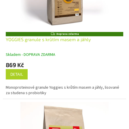
Z
Doprava zdarma
D
YOGGIES granule s krůtím masem a jáhly
A
R
M
Skladem - DOPRAVA ZDARMA
A
869 Kč
DETAIL
Monoproteinové granule Yoggies s krůtím masem a jáhly, lisované
za studena s probiotiky