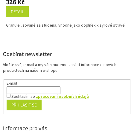
326 Kč
DETAIL
Granule lisované za studena, vhodné jako doplněk k syrové stravě.
Z
á
p
a
Odebírat newsletter
t
Vložte svůj e-mail a my vám budeme zasílat informace o nových
í
produktech na našem e-shopu.
E-mail
Souhlasím se
zpracování osobních údajů
PŘIHLÁSIT SE
Informace pro vás