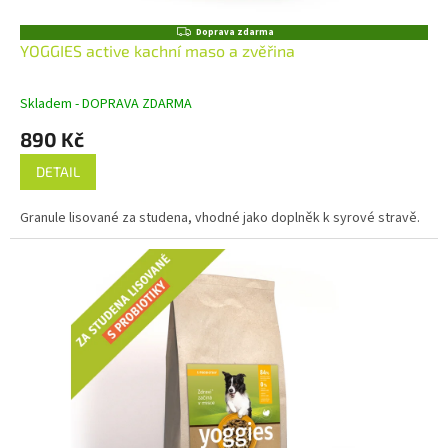
Z
Doprava zdarma
D
YOGGIES active kachní maso a zvěřina
A
R
M
Skladem - DOPRAVA ZDARMA
A
890 Kč
DETAIL
Granule lisované za studena, vhodné jako doplněk k syrové stravě.