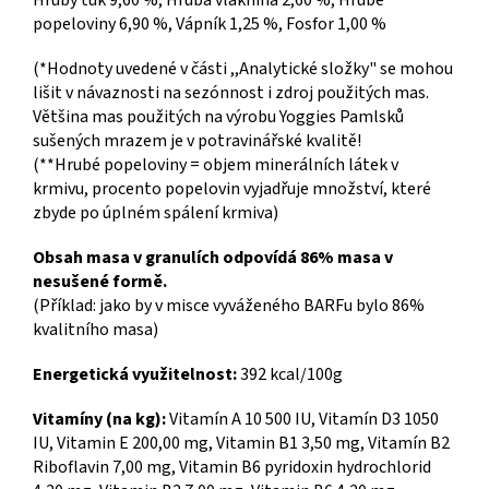
popeloviny 6,90 %, Vápník 1,25 %, Fosfor 1,00 %
(*Hodnoty uvedené v části ,,Analytické složky" se mohou
lišit v návaznosti na sezónnost i zdroj použitých mas.
Většina mas použitých na výrobu Yoggies Pamlsků
sušených mrazem je v potravinářské kvalitě!
(**Hrubé popeloviny = objem minerálních látek v
krmivu, procento popelovin vyjadřuje množství, které
zbyde po úplném spálení krmiva)
Obsah masa v granulích odpovídá 86% masa v
nesušené formě.
(Příklad: jako by v misce vyváženého BARFu bylo 86%
kvalitního masa)
Energetická využitelnost:
392 kcal/100g
Vitamíny (na kg):
Vitamín A 10 500 IU, Vitamín D3 1050
IU, Vitamin E 200,00 mg, Vitamin B1 3,50 mg, Vitamín B2
Riboflavin 7,00 mg, Vitamin B6 pyridoxin hydrochlorid