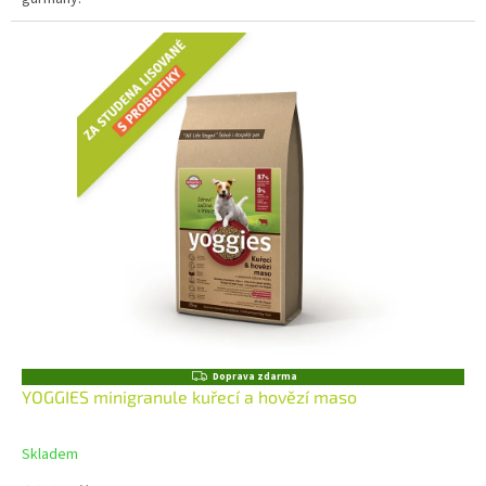
Z
Doprava zdarma
D
YOGGIES minigranule kuřecí a hovězí maso
A
R
M
Skladem
A