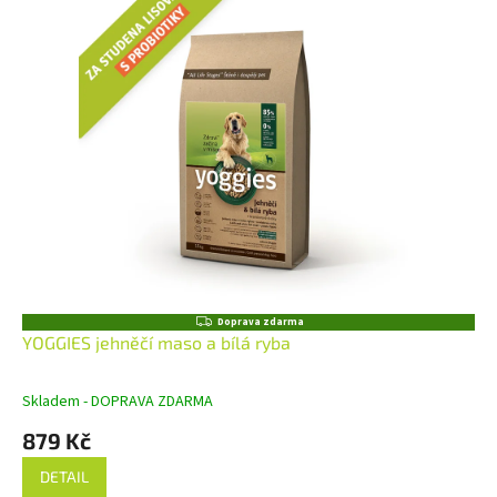
Z
Doprava zdarma
D
YOGGIES jehněčí maso a bílá ryba
A
R
M
Skladem - DOPRAVA ZDARMA
A
879 Kč
DETAIL