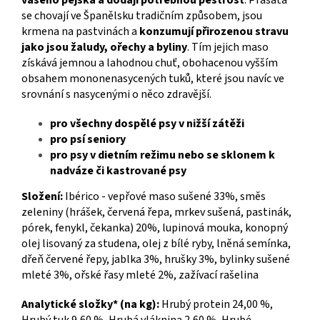
se chovají ve Španělsku tradičním způsobem, jsou
krmena na pastvinách a
konzumují přirozenou stravu
jako jsou žaludy, ořechy a byliny
. Tím jejich maso
získává jemnou a lahodnou chuť, obohacenou vyšším
obsahem mononenasycených tuků, které jsou navíc ve
srovnání s nasycenými o něco zdravější.
pro všechny dospělé psy v nižší zátěži
pro psí seniory
pro psy v dietním režimu nebo se sklonem k
nadváze či kastrované psy
Složení:
Ibérico - vepřové maso sušené 33%, směs
zeleniny (hrášek, červená řepa, mrkev sušená, pastinák,
pórek, fenykl, čekanka) 20%, lupinová mouka, konopný
olej lisovaný za studena, olej z bílé ryby, lněná semínka,
dřeň červené řepy, jablka 3%, hrušky 3%, bylinky sušené
mleté 3%, ořské řasy mleté 2%, zažívací rašelina
Analytické složky* (na kg):
Hrubý protein 24,00 %,
Hrubý tuk 9,60 %, Hrubá vláknina 2,60 %, Hrubé