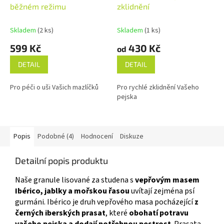
běžném režimu
zklidnění
Skladem
(2 ks)
Skladem
(1 ks)
599 Kč
430 Kč
od
DETAIL
DETAIL
Pro péči o uši Vašich mazlíčků
Pro rychlé zklidnění Vašeho
pejska
Popis
Podobné (4)
Hodnocení
Diskuze
Detailní popis produktu
Naše granule lisované za studena s
vepřovým masem
Ibérico, jablky a mořskou řasou
uvítají zejména psí
gurmáni. Ibérico je druh vepřového masa pocházející
z
černých iberských prasat
, které
obohatí potravu
vašeho pejska a dodají potřebnou pestrost
. Prasata