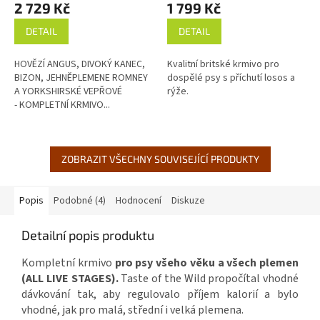
2 729 Kč
1 799 Kč
DETAIL
DETAIL
HOVĚZÍ ANGUS, DIVOKÝ KANEC,
Kvalitní britské krmivo pro
BIZON, JEHNĚPLEMENE ROMNEY
dospělé psy s příchutí losos a
A YORKSHIRSKÉ VEPŘOVÉ
rýže.
- KOMPLETNÍ KRMIVO...
ZOBRAZIT VŠECHNY SOUVISEJÍCÍ PRODUKTY
Popis
Podobné (4)
Hodnocení
Diskuze
Detailní popis produktu
Kompletní krmivo
pro psy všeho věku a všech plemen
(ALL LIVE STAGES).
Taste of the Wild propočítal vhodné
dávkování tak, aby regulovalo příjem kalorií a bylo
vhodné, jak pro malá, střední i velká plemena.