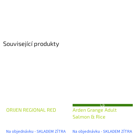
Související produkty
Z
ORIJEN REGIONAL RED
Arden Grange Adult
D
A
Salmon & Rice
R
M
A
Na objednávku - SKLADEM ZÍTRA
Na objednávku - SKLADEM ZÍTRA