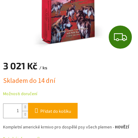
Z
D
A
3 021 Kč
/ ks
R
Měrná
Skladem do 14 dní
cena:
M
Možnosti doručení
A
Přidat do košíku
Kompletní americké krmivo pro dospělé psy všech plemen -
HOVĚZÍ