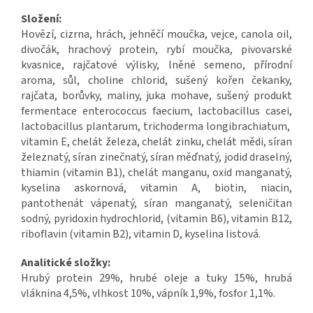
Složení:
Hovězí, cizrna, hrách, jehněčí moučka, vejce, canola oil,
divočák, hrachový protein, rybí moučka, pivovarské
kvasnice, rajčatové výlisky, lněné semeno, přírodní
aroma, sůl, choline chlorid, sušený kořen čekanky,
rajčata, borůvky, maliny, juka mohave, sušený produkt
fermentace enterococcus faecium, lactobacillus casei,
lactobacillus plantarum, trichoderma longibrachiatum,
vitamin E, chelát železa, chelát zinku, chelát mědi, síran
železnatý, síran zinečnatý, síran měďnatý, jodid draselný,
thiamin (vitamin B1), chelát manganu, oxid manganatý,
kyselina askornová, vitamin A, biotin, niacin,
pantothenát vápenatý, síran manganatý, seleničitan
sodný, pyridoxin hydrochlorid, (vitamin B6), vitamin B12,
riboflavin (vitamin B2), vitamin D, kyselina listová.
Analitické složky:
Hrubý protein 29%, hrubé oleje a tuky 15%, hrubá
vláknina 4,5%, vlhkost 10%, vápník 1,9%, fosfor 1,1%.