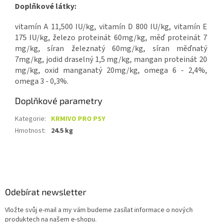
Doplňkové látky:
vitamín A 11,500 IU/kg, vitamín D 800 IU/kg, vitamín E
175 IU/kg, železo proteinát 60mg/kg, měď proteinát 7
mg/kg, síran železnatý 60mg/kg, síran měďnatý
7mg/kg, jodid draselný 1,5 mg/kg, mangan proteinát 20
mg/kg, oxid manganatý 20mg/kg, omega 6 - 2,4%,
omega 3 - 0,3%.
Doplňkové parametry
Kategorie
:
KRMIVO PRO PSY
Hmotnost
:
24.5 kg
Z
á
p
a
Odebírat newsletter
t
Vložte svůj e-mail a my vám budeme zasílat informace o nových
í
produktech na našem e-shopu.