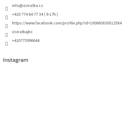
info
@
izviratka.cz
+420 774 64 77 34 ( 9-17h )
https://www.facebook.com/profile.php?id=100063830512584
izviratkajbc
+420773996644
Instagram