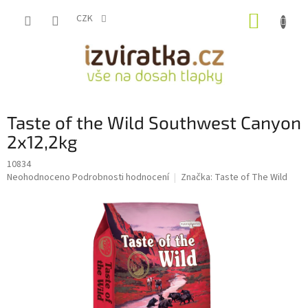
Přejít
NÁKUP
na
CZK
obsah
KOŠÍK
Taste of the Wild Southwest Canyon
2x12,2kg
10834
Průměrné
Neohodnoceno
Podrobnosti hodnocení
Značka:
Taste of The Wild
hodnocení
produktu
je
0,0
z
5
hvězdiček.