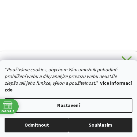
CHCETE SLEVU 5 % na Váš první nákup?
"
Používáme cookies, abychom Vám umožnili pohodlné
Stačí se přihlásit k odběru novinek z našeho obchodu a je
HURTTA-COLLECTION.CZ
Vaše :)
prohlížení webu a díky analýze provozu webu neustále
zlepšovali jeho funkce, výkon a použitelnost.
"
Více informací
zde
Ano, chci se přihlásit
Vytvořil Shoptet
Nastavení
Zásady zpracování osobních údajů
Zobrazit
Copyright 2026
izviratka.cz
. Všechna práva vyhrazena.
Upravit
Odmítnout
Souhlasím
nastavení cookies