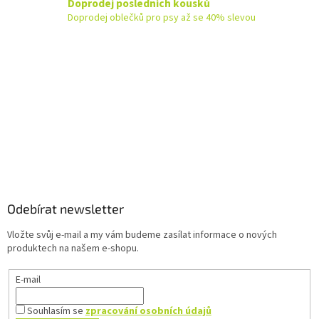
d
Doprodej posledních kousků
a
Doprodej oblečků pro psy až se 40% slevou
c
í
p
r
v
k
y
v
ý
p
Z
i
á
s
u
p
a
Odebírat newsletter
t
Vložte svůj e-mail a my vám budeme zasílat informace o nových
í
produktech na našem e-shopu.
E-mail
Souhlasím se
zpracování osobních údajů