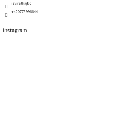
izviratkajbc
+420773996644
Instagram