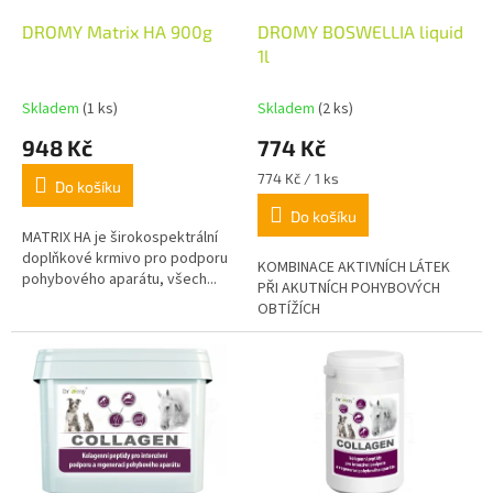
u
o
k
d
DROMY Matrix HA 900g
DROMY BOSWELLIA liquid
t
u
1l
ů
k
t
Skladem
(1 ks)
Skladem
(2 ks)
ů
948 Kč
774 Kč
Měrná
774 Kč / 1 ks
Do košíku
cena:
Do košíku
MATRIX HA je širokospektrální
doplňkové krmivo pro podporu
KOMBINACE AKTIVNÍCH LÁTEK
pohybového aparátu, všech...
PŘI AKUTNÍCH POHYBOVÝCH
OBTÍŽÍCH