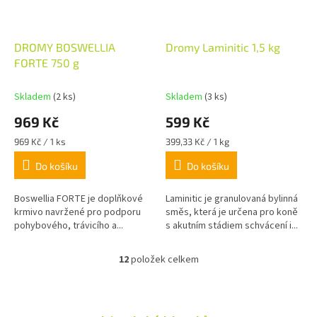
DROMY BOSWELLIA
Dromy Laminitic 1,5 kg
FORTE 750 g
Skladem
(2 ks)
Skladem
(3 ks)
969 Kč
599 Kč
Měrná
Měrná
969 Kč / 1 ks
399,33 Kč / 1 kg
cena:
cena:
Do košíku
Do košíku
Boswellia FORTE je doplňkové
Laminitic je granulovaná bylinná
krmivo navržené pro podporu
směs, která je určena pro koně
pohybového, trávicího a...
s akutním stádiem schvácení i...
12
položek celkem
O
v
l
á