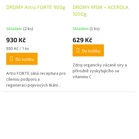
DROMY Artro FORTE 900g
DROMY MSM + ACEROLA
1000g
Skladem
(2 ks)
Skladem
(1 ks)
930 Kč
629 Kč
Měrná
930 Kč / 1 ks
Do košíku
cena:
Do košíku
Zdroj organicky vázané siry a
přírodně vyskytujícího se
Artro FORTE silná receptura pro
vitaminu C
cílenou podporu a
regeneraci pojivových tkání...