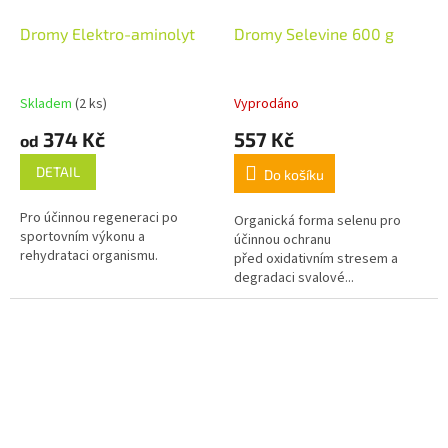
Dromy Elektro-aminolyt
Dromy Selevine 600 g
Skladem
(2 ks)
Vyprodáno
374 Kč
557 Kč
od
DETAIL
Do košíku
Pro účinnou regeneraci po
Organická forma selenu pro
sportovním výkonu a
účinnou ochranu
rehydrataci organismu.
před oxidativním stresem a
degradaci svalové...