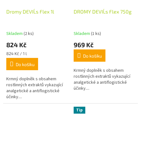
Dromy DEVIL´s Flex 1l
DROMY DEVIL´s Flex 750g
Skladem
(2 ks)
Skladem
(1 ks)
824 Kč
969 Kč
Měrná
824 Kč / 1 l
Do košíku
cena:
Do košíku
Krmný doplněk s obsahem
rostlinných extraktů vykazující
Krmný doplněk s obsahem
analgetické a antiflogistické
rostlinných extraktů vykazující
účinky....
analgetické a antiflogistické
účinky....
Tip