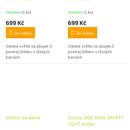
Skladem
(1 ks)
Skladem
(1 ks)
699 Kč
699 Kč
Do košíku
Do košíku
Odolné světlo na obojek či
Odolné světlo na obojek či
postroj Orbiloc v různých
postroj Orbiloc v různých
barvách
barvách
Orbiloc karabina
Orbiloc DOG DUAL SAFETY
LIGHT Amber