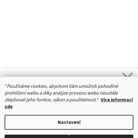
CHCETE SLEVU 5 % na Váš první nákup?
"
Používáme cookies, abychom Vám umožnili pohodlné
Stačí se přihlásit k odběru novinek z našeho obchodu a je
HURTTA-COLLECTION.CZ
Vaše :)
prohlížení webu a díky analýze provozu webu neustále
zlepšovali jeho funkce, výkon a použitelnost.
"
Více informací
zde
Ano, chci se přihlásit
Vytvořil Shoptet
Nastavení
Zásady zpracování osobních údajů
Copyright 2026
izviratka.cz
. Všechna práva vyhrazena.
Upravit