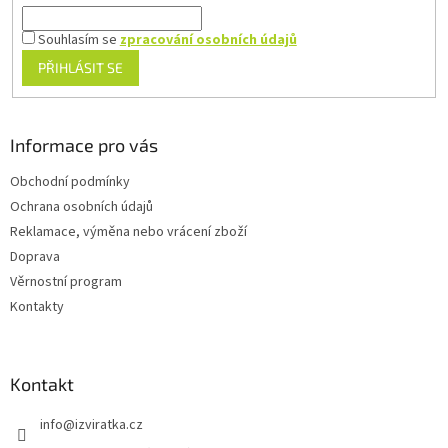
y
v
Souhlasím se
zpracování osobních údajů
ý
PŘIHLÁSIT SE
p
i
s
u
Informace pro vás
Obchodní podmínky
Ochrana osobních údajů
Reklamace, výměna nebo vrácení zboží
Doprava
Věrnostní program
Kontakty
Kontakt
info
@
izviratka.cz