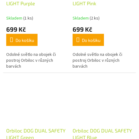
LIGHT Purple
LIGHT Pink
Skladem
(1 ks)
Skladem
(2 ks)
699 Kč
699 Kč
Do košíku
Do košíku
Odolné světlo na obojek či
Odolné světlo na obojek či
postroj Orbiloc v různých
postroj Orbiloc v různých
barvách
barvách
Orbiloc DOG DUAL SAFETY
Orbiloc DOG DUAL SAFETY
LIGHT Green
LIGHT Blue