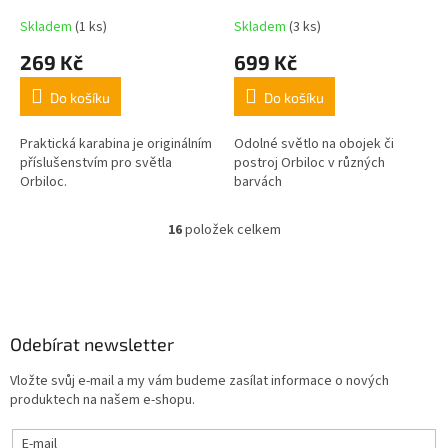
Skladem
(1 ks)
Skladem
(3 ks)
269 Kč
699 Kč
Do košíku
Do košíku
Praktická karabina je originálním
Odolné světlo na obojek či
příslušenstvím pro světla
postroj Orbiloc v různých
Orbiloc.
barvách
16
položek celkem
O
v
l
Z
á
á
d
p
a
a
Odebírat newsletter
c
t
í
Vložte svůj e-mail a my vám budeme zasílat informace o nových
í
p
produktech na našem e-shopu.
r
v
E-mail
k