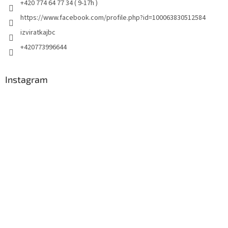
+420 774 64 77 34 ( 9-17h )
https://www.facebook.com/profile.php?id=100063830512584
izviratkajbc
+420773996644
Instagram