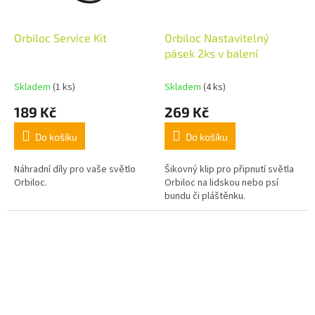
Orbiloc Service Kit
Orbiloc Nastavitelný
pásek 2ks v balení
Skladem
(1 ks)
Skladem
(4 ks)
189 Kč
269 Kč
Do košíku
Do košíku
Náhradní díly pro vaše světlo
Šikovný klip pro připnutí světla
Orbiloc.
Orbiloc na lidskou nebo psí
bundu či pláštěnku.