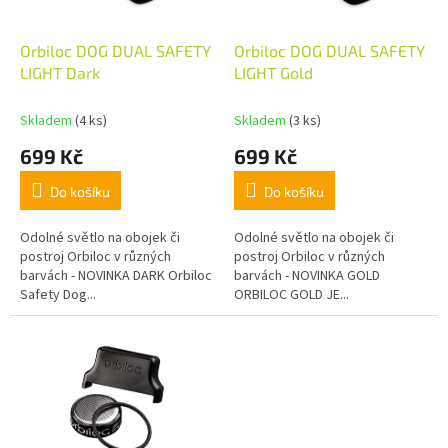
d
r
u
o
k
d
Orbiloc DOG DUAL SAFETY
Orbiloc DOG DUAL SAFETY
t
u
LIGHT Dark
LIGHT Gold
ů
k
t
Skladem
(4 ks)
Skladem
(3 ks)
ů
699 Kč
699 Kč
Do košíku
Do košíku
Odolné světlo na obojek či
Odolné světlo na obojek či
postroj Orbiloc v různých
postroj Orbiloc v různých
barvách - NOVINKA DARK Orbiloc
barvách - NOVINKA GOLD
Safety Dog...
ORBILOC GOLD JE...