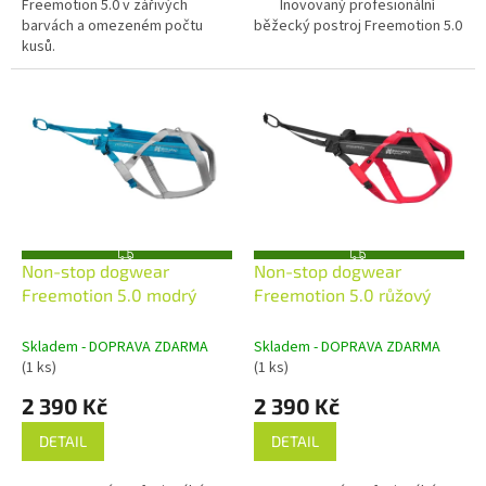
Freemotion 5.0 v zářivých
Inovovaný profesionální
barvách a omezeném počtu
běžecký postroj Freemotion 5.0
kusů.
Z
Z
Non-stop dogwear
Non-stop dogwear
D
D
A
A
Freemotion 5.0 modrý
Freemotion 5.0 růžový
R
R
M
M
A
A
Skladem - DOPRAVA ZDARMA
Skladem - DOPRAVA ZDARMA
(1 ks)
(1 ks)
2 390 Kč
2 390 Kč
DETAIL
DETAIL