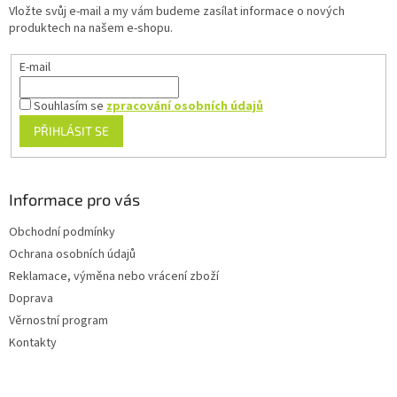
Vložte svůj e-mail a my vám budeme zasílat informace o nových
í
produktech na našem e-shopu.
E-mail
Souhlasím se
zpracování osobních údajů
PŘIHLÁSIT SE
Informace pro vás
Obchodní podmínky
Ochrana osobních údajů
Reklamace, výměna nebo vrácení zboží
Doprava
Věrnostní program
Kontakty