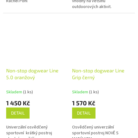
Rachel Pohl
vhodný na většinu
outdoorových aktivit.
Non-stop dogwear Line
Non-stop dogwear Line
5.0 oranžový
Grip černý
Skladem
(1 ks)
Skladem
(1 ks)
1 450 Kč
1 570 Kč
DETAIL
DETAIL
Univerzální osvědčený
Osvědčený univerzální
sportovní krátký postroj
sportovní postroj NOVĚ S