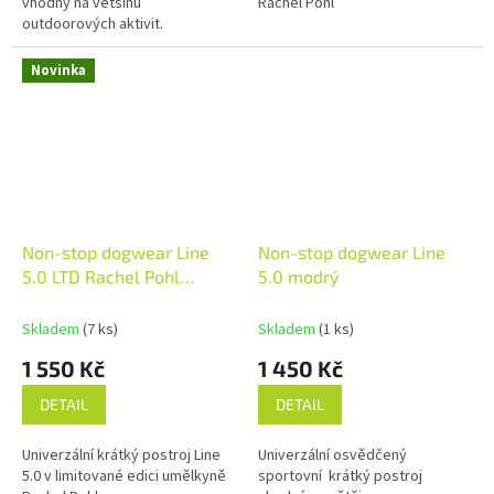
vhodný na většinu
Rachel Pohl
outdoorových aktivit.
Novinka
Non-stop dogwear Line
Non-stop dogwear Line
5.0 LTD Rachel Pohl
5.0 modrý
teal/oak
Skladem
(7 ks)
Skladem
(1 ks)
1 550 Kč
1 450 Kč
DETAIL
DETAIL
Univerzální krátký postroj Line
Univerzální osvědčený
5.0 v limitované edici umělkyně
sportovní krátký postroj