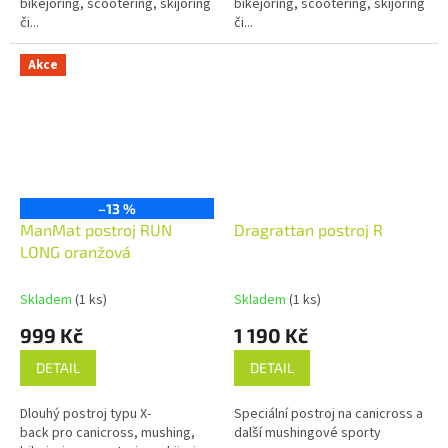
bikejoring, scootering, skijoring
bikejoring, scootering, skijoring
či...
či...
Akce
–13 %
ManMat postroj RUN
Dragrattan postroj R
LONG oranžová
Skladem
(1 ks)
Skladem
(1 ks)
999 Kč
1 190 Kč
DETAIL
DETAIL
Dlouhý postroj typu X-
Speciální postroj na canicross a
back pro canicross, mushing,
další mushingové sporty