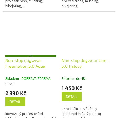
pro canicross, mushing,
pro canicross, mushing,
bikejoring,...
bikejoring,...
Z
Non-stop dogwear
Non-stop dogwear Line
D
A
Freemotion 5.0 Aqua
5.0 fialový
R
M
A
Skladem - DOPRAVA ZDARMA
Skladem do 48h
(1 ks)
1 450 Kč
2 390 Kč
DETAIL
DETAIL
Univerzální osvědčený
Inovovaný profesionální
sportovní krátký postroj