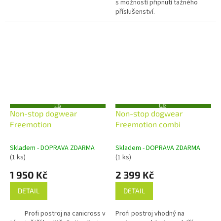
s možností připnutí tažného
příslušenství.
Z
Z
Non-stop dogwear
Non-stop dogwear
D
D
A
A
Freemotion
Freemotion combi
R
R
M
M
A
A
Skladem - DOPRAVA ZDARMA
Skladem - DOPRAVA ZDARMA
(1 ks)
(1 ks)
1 950 Kč
2 399 Kč
DETAIL
DETAIL
Profi postroj na canicross v
Profi postroj vhodný na