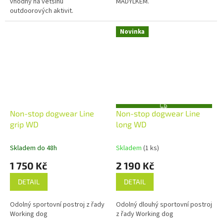
vhodný na většinu
MADÝLKEM.
outdoorových aktivit.
Novinka
Z
Non-stop dogwear Line
Non-stop dogwear Line
D
A
grip WD
long WD
R
M
A
Skladem do 48h
Skladem
(1 ks)
1 750 Kč
2 190 Kč
DETAIL
DETAIL
Odolný sportovní postroj z řady
Odolný dlouhý sportovní postroj
Working dog
z řady Working dog