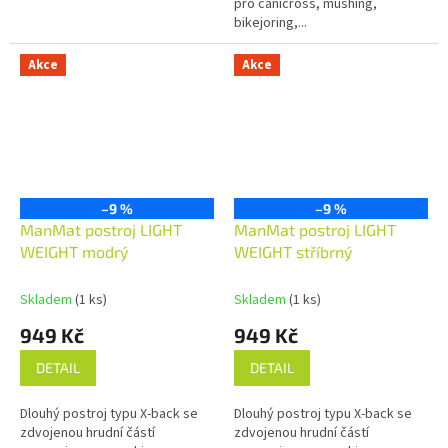
pro canicross, mushing,
bikejoring,...
Akce
Akce
–9 %
–9 %
ManMat postroj LIGHT
ManMat postroj LIGHT
WEIGHT modrý
WEIGHT stříbrný
Skladem
(1 ks)
Skladem
(1 ks)
949 Kč
949 Kč
DETAIL
DETAIL
Dlouhý postroj typu X-back se
Dlouhý postroj typu X-back se
zdvojenou hrudní částí
zdvojenou hrudní částí