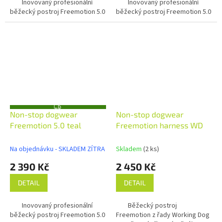
Inovovaný profesionální
Inovovaný profesionální
běžecký postroj Freemotion 5.0
běžecký postroj Freemotion 5.0
Z
Non-stop dogwear
Non-stop dogwear
D
A
Freemotion 5.0 teal
Freemotion harness WD
R
M
A
Na objednávku - SKLADEM ZÍTRA
Skladem
(2 ks)
2 390 Kč
2 450 Kč
DETAIL
DETAIL
Inovovaný profesionální
Běžecký postroj
běžecký postroj Freemotion 5.0
Freemotion z řady Working Dog