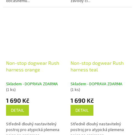
občasnému...
závody či...
Non-stop dogwear Rush
Non-stop dogwear Rush
harness orange
harness teal
Skladem - DOPRAVA ZDARMA
Skladem - DOPRAVA ZDARMA
(1 ks)
(1 ks)
1 690 Kč
1 690 Kč
DETAIL
DETAIL
Středně dlouhý nastavitelný
Středně dlouhý nastavitelný
postroj pro atypická plemena
postroj pro atypická plemena