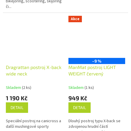
bikejoring, scootering, skijoring
či...
Akce
–9 %
Dragrattan postroj X-back
ManMat postroj LIGHT
wide neck
WEIGHT červený
Skladem
(2 ks)
Skladem
(1 ks)
1 190 Kč
949 Kč
DETAIL
DETAIL
Speciální postroj na canicross a
Dlouhý postroj typu X-back se
další mushingové sporty
zdvojenou hrudní částí