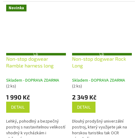
Novinka
Z
Z
Non-stop dogwear
Non-stop dogwear Rock
D
D
A
A
Ramble harness long
Long
R
R
M
M
A
A
Skladem - DOPRAVA ZDARMA
Skladem - DOPRAVA ZDARMA
(2 ks)
(2 ks)
1 990 Kč
2 349 Kč
DETAIL
DETAIL
Lehký, pohodlný a bezpečný
Dlouhý prodyšný univerzální
postroj s nastavitelnou velikostí
postroj, který využijete jak na
vhodný k vycházkám i
horskou turistiku tak OCR