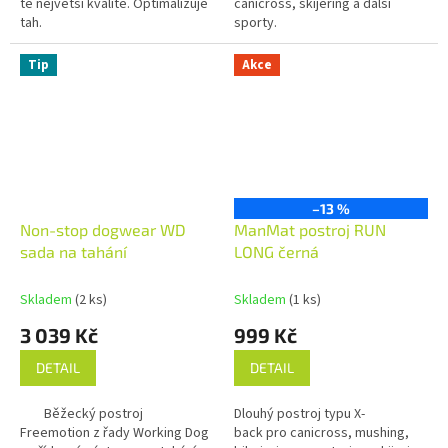
té největší kvalitě. Optimalizuje
canicross, skijering a další
tah.
sporty.
Tip
Akce
–13 %
Non-stop dogwear WD
ManMat postroj RUN
sada na tahání
LONG černá
Skladem
(2 ks)
Skladem
(1 ks)
3 039 Kč
999 Kč
DETAIL
DETAIL
Běžecký postroj
Dlouhý postroj typu X-
Freemotion z řady Working Dog
back pro canicross, mushing,