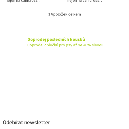
nejen na canicross. .
nejen na canicross. .
34
položek celkem
O
v
l
á
d
Doprodej posledních kousků
a
Doprodej oblečků pro psy až se 40% slevou
c
í
p
r
v
k
y
v
ý
p
Z
i
á
s
u
p
a
Odebírat newsletter
t