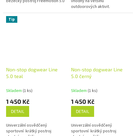
běžecký postroj Freemotion 5.0
vhodný na většinu
outdoorových aktivit.
Tip
Non-stop dogwear Line
Non-stop dogwear Line
5.0 teal
5.0 černý
Skladem
(1 ks)
Skladem
(1 ks)
1 450 Kč
1 450 Kč
DETAIL
DETAIL
Univerzální osvědčený
Univerzální osvědčený
sportovní krátký postroj
sportovní krátký postroj