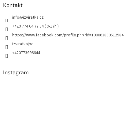
Kontakt
info
@
izviratka.cz
+420 774 64 77 34 ( 9-17h )
https://www.facebook.com/profile.php?id=100063830512584
izviratkajbc
+420773996644
Instagram