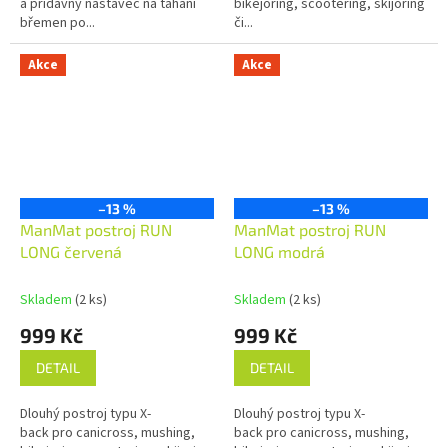
a přídavný nástavec na tahání
bikejoring, scootering, skijoring
břemen po...
či...
Akce
Akce
–13 %
–13 %
ManMat postroj RUN
ManMat postroj RUN
LONG červená
LONG modrá
Skladem
(2 ks)
Skladem
(2 ks)
999 Kč
999 Kč
DETAIL
DETAIL
Dlouhý postroj typu X-
Dlouhý postroj typu X-
back pro canicross, mushing,
back pro canicross, mushing,