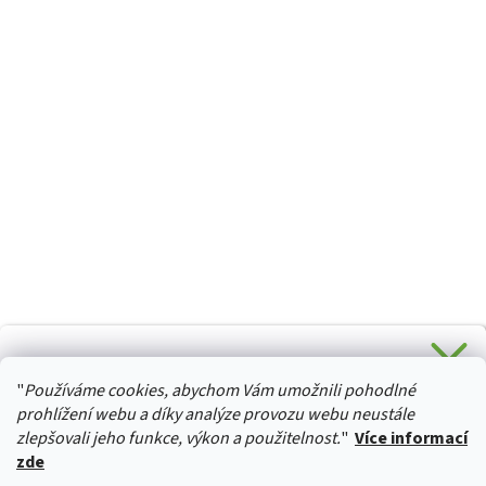
CHCETE SLEVU 5 % na Váš první nákup?
"
Používáme cookies, abychom Vám umožnili pohodlné
Stačí se přihlásit k odběru novinek z našeho obchodu a je
HURTTA-COLLECTION.CZ
Vaše :)
prohlížení webu a díky analýze provozu webu neustále
zlepšovali jeho funkce, výkon a použitelnost.
"
Více informací
zde