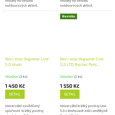
vhodný na většinu
vhodný na většinu
outdoorových aktivit.
outdoorových aktivit.
Novinka
Non-stop dogwear Line
Non-stop dogwear Line
5.0 khaki
5.0 LTD Rachel Pohl
purple/pink
Skladem
(2 ks)
Skladem
(1 ks)
1 450 Kč
1 550 Kč
DETAIL
DETAIL
Univerzální osvědčený
Univerzální krátký postroj Line
sportovní krátký postroj
5.0 v limitované edici umělkyně