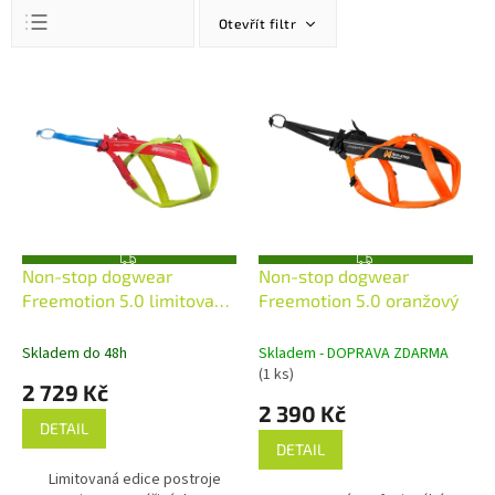
Ř
Otevřít filtr
a
z
Doporučujeme
e
V
n
ý
Nejlevnější
í
p
Nejdražší
p
i
r
s
Nejprodávanější
o
p
Abecedně
d
r
u
o
Z
Z
k
d
Non-stop dogwear
Non-stop dogwear
D
D
A
A
t
u
Freemotion 5.0 limitovaná
Freemotion 5.0 oranžový
R
R
ů
k
M
M
edice
A
A
t
Skladem do 48h
Skladem - DOPRAVA ZDARMA
ů
(1 ks)
2 729 Kč
2 390 Kč
DETAIL
DETAIL
Limitovaná edice postroje