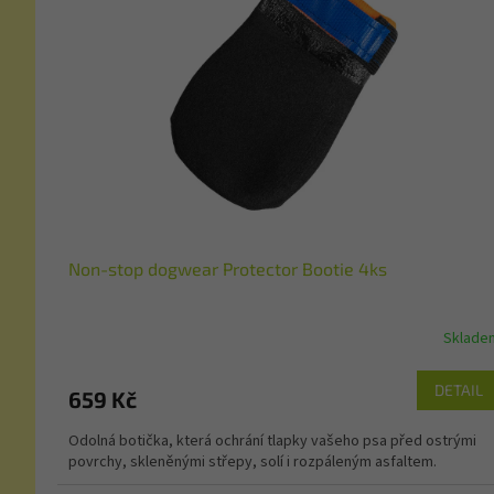
Non-stop dogwear Protector Bootie 4ks
Sklade
DETAIL
659 Kč
Odolná botička, která ochrání tlapky vašeho psa před ostrými
povrchy, skleněnými střepy, solí i rozpáleným asfaltem.