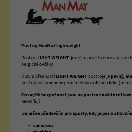
Postroj ManMat Ligh weight
Postroj
LIGHT WEIGHT
je určen pro křížence alaskan 
belgické ovčáky.
Hlavní předností
LIGHT WEIGHT
postroje je
pevný, al
postroj má změněný poměr délky a obvodu krku (menší o
Pro vyšší bezpečnost jsou na postroji našité reflexní
neoslňují.
Je určen především pro sporty, kdy je pes v aktivním
canicross