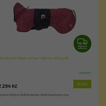
Z
Doprava
D
zdarma
Hundlands Wool jacket Hybrido wild pink
A
R
Skladem
M
DETAIL
2 294 Kč
A
ysoce hřejivá vlněná merino zimní bunda pro psy.