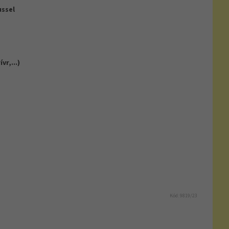
ussel
vr,...)
Kód:
9819/23