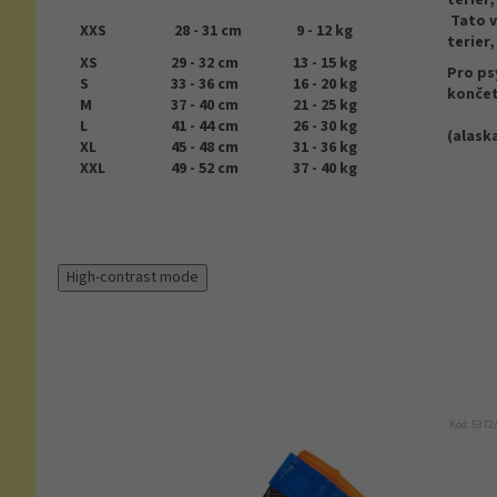
terier,
Tato v
XXS
28 - 31 cm
9 - 12 kg
terier,
XS
29 - 32 cm
13 - 15 kg
Pro ps
S
33 - 36 cm
16 - 20 kg
končet
M
37 - 40 cm
21 - 25 kg
L
41 - 44 cm
26 - 30 kg
(alask
XL
45 - 48 cm
31 - 36 kg
XXL
49 - 52 cm
37 - 40 kg
High-contrast mode
Kód:
5372