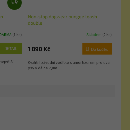
Z
D
A
on
Non-stop dogwear bungee leash
R
double
M
ZDARMA
(1 ks)
Skladem
(2 ks)
A
1 890 Kč
DETAIL
Do košíku
největší
Kvalitní závodní vodítko s amortizerem pro dva
psy v délce 2,8m