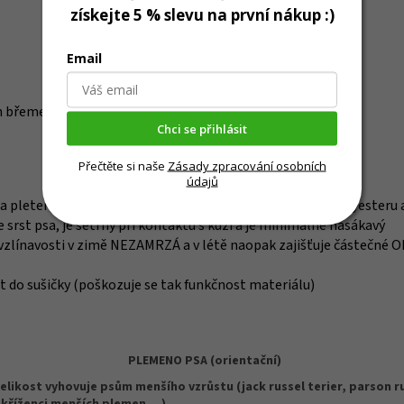
získejte 5 % slevu na první nákup :)
Email
h břemen)!!!
Chci se přihlásit
Přečtěte si naše
Zásady zpracování osobních
údajů
é a pletené textilie vyrobené ze 100% polyamidu, 100% polyesteru 
 srst psa, je šetrný při kontaktu s kůží a je minimálně nasákavý
ní vzlínavosti v zimě NEZAMRZÁ a v létě naopak zajišťuje částečn
 do sušičky (poškozuje se tak funkčnost materiálu)
PLEMENO PSA (orientační)
elikost vyhovuje psům menšího vzrůstu (jack russel terier, parson r