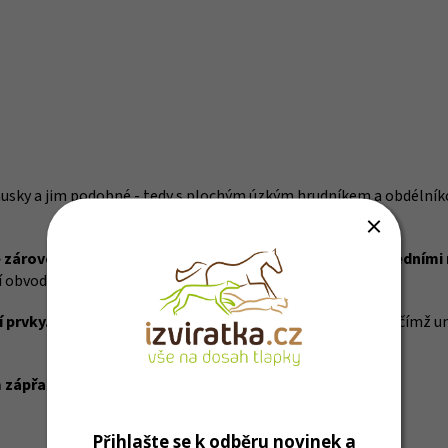
husky a jim podobné - tedy s plochým úzkým hrudníkem a obdélníkov
e zároveň úzký podběh dvou spojených popruhů mezi předními
bvod krku + větší délka).
 prvky.
Najdete je po stranách a na vrchním kříži postroje, čímž u
 zápřahu, jelikož ideálně rozkládá tažnou sílu:
Přihlašte se k odběru novinek a