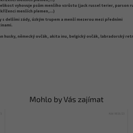
 kříženci menších plemen,...)
elikost vyhovuje psům menšího vzrůstu (jack russel terier, parson r
 kříženci menších plemen,...)
y s delšími zády, úzkým trupem a menší mezerou mezi předními
inami.
an husky, německý ovčák, akita inu, belgický ovčák, labradorský retrí
Mohlo by Vás zajímat
/S
Kód:
9816/23