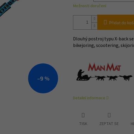
Možnosti doručení
Přidat do koš
Dlouhý postroj typu X-back se
bikejoring, scootering, skijor
–9 %
Detailní informace
TISK
ZEPTAT SE
H