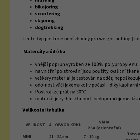
mushing
bikejoring
scootering
skijoring
dogtrekking
Tento typ postroje není vhodný pro weight pulling (ta
Materiály a údržba
vnější popruh vyroben ze 100% polypropylenu
na vnitřní polstrování jsou použity kvalitní tkan
veškerý materiál je testován na oděr, nepoškozuje
odolnost vůči jakémukoliv počasí – díky kapilár
Postroj lze prát na 30°C
materiál je rychleschnoucí, nedoporučujeme dávat
Velikostní tabulka
VÁHA
VELIKOST
A - OBVOD KRKU
PSA (orientační)
Tato v
MINI
21 - 24 cm
7 - 10 kg