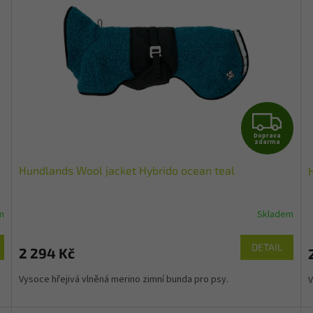
Z
Doprava
D
zdarma
Hundlands Wool jacket Hybrido ocean teal
A
R
m
Skladem
M
DETAIL
2 294 Kč
A
Vysoce hřejivá vlněná merino zimní bunda pro psy.
V