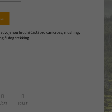
íku
 zdvojenou hrudní částí pro canicross, mushing,
ing či dogtrekking.
LÍDAT
SDÍLET