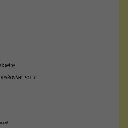
a bavlny
é ODPAŘOVÁNÍ POTU!!!
ussel