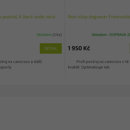
n postroj X-back wide neck
Non-stop dogwear Freemoti
Skladem
(2 ks)
Skladem - DOPRAVA 
1 950 Kč
DETAIL
troj na canicross a další
Profi postroj na canicross v té 
sporty
kvalitě. Optimalizuje tah.