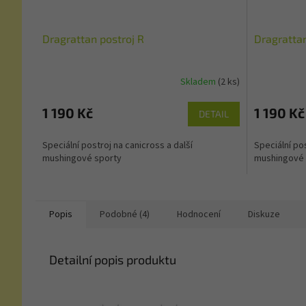
Dragrattan postroj R
Dragratta
Skladem
(2 ks)
1 190 Kč
1 190 Kč
DETAIL
Speciální postroj na canicross a další
Speciální pos
mushingové sporty
mushingové 
Popis
Podobné (4)
Hodnocení
Diskuze
Detailní popis produktu