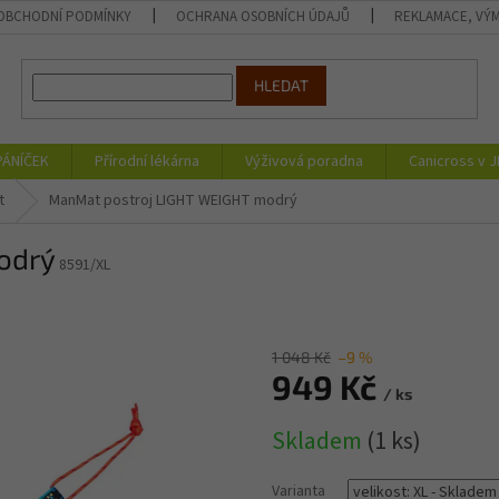
OBCHODNÍ PODMÍNKY
OCHRANA OSOBNÍCH ÚDAJŮ
REKLAMACE, VÝM
HLEDAT
PÁNÍČEK
Přírodní lékárna
Výživová poradna
Canicross v 
t
ManMat postroj LIGHT WEIGHT modrý
odrý
8591/XL
1 048 Kč
–9 %
949 Kč
/ ks
Měrná
Skladem
(1 ks)
cena:
Varianta