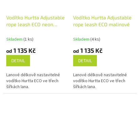
Vodítko Hurtta Adjustable
Vodítko Hurtta Adjustable
rope leash ECO neon
rope leash ECO malinové
černé
Skladem
(1 ks)
Skladem
(4 ks)
1 135 Kč
1 135 Kč
od
od
DETAIL
DETAIL
Lanové délkově nastavitelné
Lanové délkově nastavitelné
vodítko Hurtta ECO ve třech
vodítko Hurtta ECO ve třech
šířkách lana.
šířkách lana.