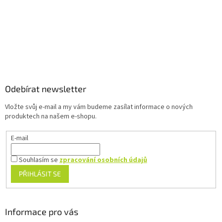
v
k
y
v
ý
p
Z
i
á
s
u
p
a
Odebírat newsletter
t
Vložte svůj e-mail a my vám budeme zasílat informace o nových
í
produktech na našem e-shopu.
E-mail
Souhlasím se
zpracování osobních údajů
PŘIHLÁSIT SE
Informace pro vás