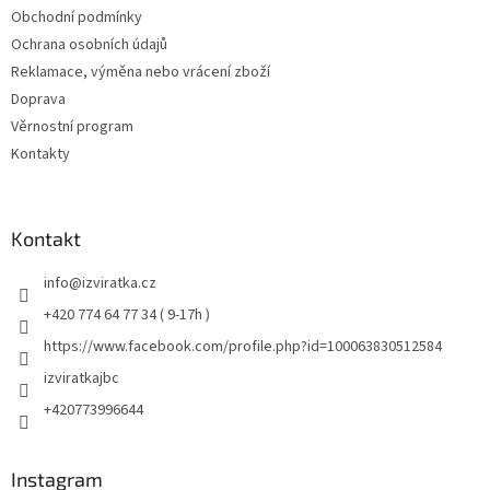
Obchodní podmínky
Ochrana osobních údajů
Reklamace, výměna nebo vrácení zboží
Doprava
Věrnostní program
Kontakty
Kontakt
info
@
izviratka.cz
+420 774 64 77 34 ( 9-17h )
https://www.facebook.com/profile.php?id=100063830512584
izviratkajbc
+420773996644
Instagram