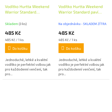
Vodítko Hurtta Weekend
Vodítko Hurtta Weekend
Warrior Standard
Warrior Standard paví
petrželová 180cm/20mm
zeleň 180cm/20mm
Skladem
(3 ks)
Na objednávku - SKLADEM ZÍTRA
485 Kč
485 Kč
Měrná
Měrná
485 Kč / 1 ks
485 Kč / 1 ks
cena:
cena:
Do košíku
Do košíku
Jednoduché, lehké a kvalitní
Jednoduché, lehké a kvalitní
vodítko je perfektní volbou jak
vodítko je perfektní volbou jak
pro každodenní venčení, tak
pro každodenní venčení, tak
pro...
pro...