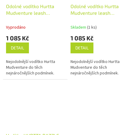
Odolné vodítko Hurtta
Odolné vodítko Hurtta
Mudventure leash
Mudventure leash
ostružinové
malinové
Vyprodáno
Skladem
(1 ks)
1 085 Kč
1 085 Kč
DETAIL
DETAIL
Nejodolnější vodítko Hurtta
Nejodolnější vodítko Hurtta
Mudventure do těch
Mudventure do těch
nejnáročnějších podmínek.
nejnáročnějších podmínek.