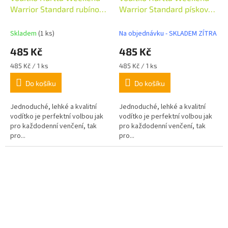
Warrior Standard rubínová
Warrior Standard písková
180cm/20mm
180cm/20mm
Skladem
(1 ks)
Na objednávku - SKLADEM ZÍTRA
485 Kč
485 Kč
Měrná
Měrná
485 Kč / 1 ks
485 Kč / 1 ks
cena:
cena:
Do košíku
Do košíku
Jednoduché, lehké a kvalitní
Jednoduché, lehké a kvalitní
vodítko je perfektní volbou jak
vodítko je perfektní volbou jak
pro každodenní venčení, tak
pro každodenní venčení, tak
pro...
pro...