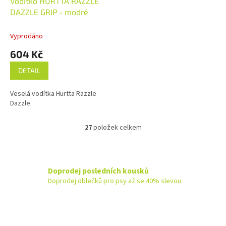
Vodítko HURTTA RAZZLE
DAZZLE GRIP - modré
Vyprodáno
604 Kč
DETAIL
Veselá vodítka Hurtta Razzle
Dazzle.
27
položek celkem
O
v
l
á
d
Doprodej posledních kousků
a
Doprodej oblečků pro psy až se 40% slevou
c
í
p
r