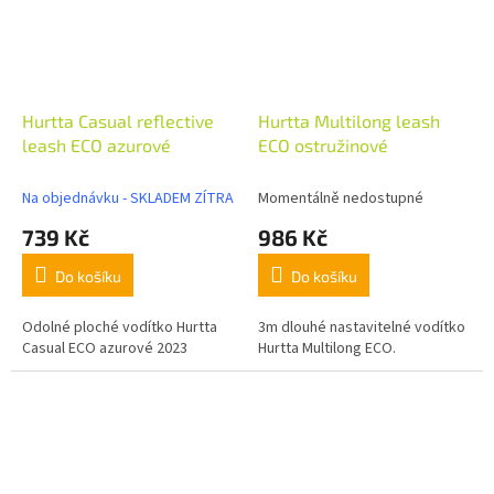
Hurtta Casual reflective
Hurtta Multilong leash
leash ECO azurové
ECO ostružinové
Na objednávku - SKLADEM ZÍTRA
Momentálně nedostupné
739 Kč
986 Kč
Do košíku
Do košíku
Odolné ploché vodítko Hurtta
3m dlouhé nastavitelné vodítko
Casual ECO azurové 2023
Hurtta Multilong ECO.