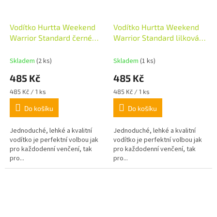
Vodítko Hurtta Weekend
Vodítko Hurtta Weekend
Warrior Standard černé
Warrior Standard lilková
180cm/20mm
180cm/20mm
Skladem
(2 ks)
Skladem
(1 ks)
485 Kč
485 Kč
Měrná
Měrná
485 Kč / 1 ks
485 Kč / 1 ks
cena:
cena:
Do košíku
Do košíku
Jednoduché, lehké a kvalitní
Jednoduché, lehké a kvalitní
vodítko je perfektní volbou jak
vodítko je perfektní volbou jak
pro každodenní venčení, tak
pro každodenní venčení, tak
pro...
pro...