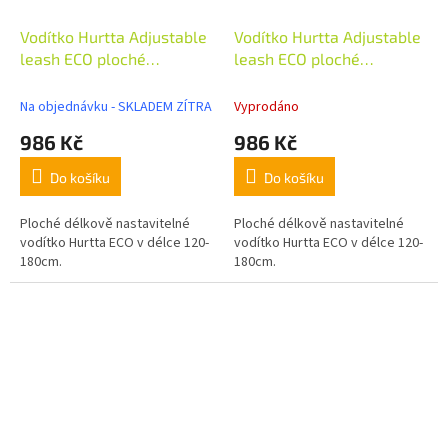
Vodítko Hurtta Adjustable
Vodítko Hurtta Adjustable
leash ECO ploché
leash ECO ploché
ostružinové
malinové
Na objednávku - SKLADEM ZÍTRA
Vyprodáno
986 Kč
986 Kč
Do košíku
Do košíku
Ploché délkově nastavitelné
Ploché délkově nastavitelné
vodítko Hurtta ECO v délce 120-
vodítko Hurtta ECO v délce 120-
180cm.
180cm.