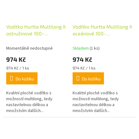
Vodítko Hurtta Multilong II
Vodítko Hurtta Multilong II
ostružinové 100-
oceánové 100-
300cm/20mm
300cm/20mm
Momentálně nedostupné
Skladem
(1 ks)
974 Kč
974 Kč
Měrná
Měrná
974 Kč / 1 ks
974 Kč / 1 ks
cena:
cena:
Do košíku
Do košíku
Kvalitní ploché vodítko s
Kvalitní ploché vodítko s
možností multilong, tedy
možností multilong, tedy
nastavitelnou délkou a
nastavitelnou délkou a
množstvím dalších...
množstvím dalších...