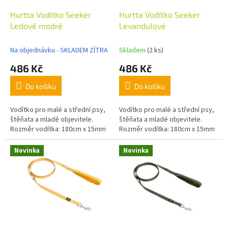
u
o
k
d
Hurtta Vodítko Seeker
Hurtta Vodítko Seeker
t
u
Ledově modré
Levandulové
ů
k
t
Na objednávku - SKLADEM ZÍTRA
Skladem
(2 ks)
ů
486 Kč
486 Kč
Do košíku
Do košíku
Vodítko pro malé a střední psy,
Vodítko pro malé a střední psy,
štěňata a mladé objevitele.
štěňata a mladé objevitele.
Rozměr vodítka: 180cm x 15mm
Rozměr vodítka: 180cm x 15mm
Novinka
Novinka