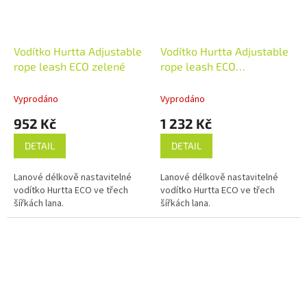
Vodítko Hurtta Adjustable
Vodítko Hurtta Adjustable
rope leash ECO zelené
rope leash ECO
ostružinové
Vyprodáno
Vyprodáno
952 Kč
1 232 Kč
DETAIL
DETAIL
Lanové délkově nastavitelné
Lanové délkově nastavitelné
vodítko Hurtta ECO ve třech
vodítko Hurtta ECO ve třech
šířkách lana.
šířkách lana.