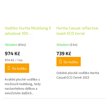
Vodítko Hurtta Multilong II
Hurtta Casual reflective
jahodové 100-
leash ECO černé
300cm/20mm
Skladem
(6 ks)
Skladem
(3 ks)
974 Kč
739 Kč
Měrná
974 Kč / 1 ks
Do košíku
cena:
Do košíku
Odolné ploché vodítko Hurtta
Casual ECO černé 2023
Kvalitní ploché vodítko s
možností multilong, tedy
nastavitelnou délkou a
množstvím dalších...